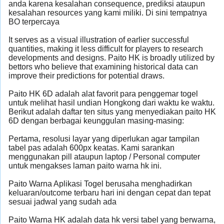
anda karena kesalahan consequence, prediksi ataupun
kesalahan resources yang kami miliki. Di sini tempatnya
BO terpercaya
It serves as a visual illustration of earlier successful
quantities, making it less difficult for players to research
developments and designs. Paito HK is broadly utilized by
bettors who believe that examining historical data can
improve their predictions for potential draws.
Paito HK 6D adalah alat favorit para penggemar togel
untuk melihat hasil undian Hongkong dari waktu ke waktu.
Berikut adalah daftar ten situs yang menyediakan paito HK
6D dengan berbagai keunggulan masing-masing:
Pertama, resolusi layar yang diperlukan agar tampilan
tabel pas adalah 600px keatas. Kami sarankan
menggunakan pill ataupun laptop / Personal computer
untuk mengakses laman paito warna hk ini.
Paito Warna Aplikasi Togel berusaha menghadirkan
keluaran/outcome terbaru hari ini dengan cepat dan tepat
sesuai jadwal yang sudah ada
Paito Warna HK adalah data hk versi tabel yang berwarna,